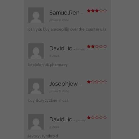
SamuelRen
–
Note
3
sur 5
janvier 8, 2024
can you buy amoxicillin over the counter usa
DavidLic
–
janvier
Note
2
8, 2024
sur
5
baclofen uk pharmacy
Josephjew
–
N
ot
janvier 8, 2024
e
1
buy doxycycline in usa
s
ur
5
DavidLic
–
janvier
N
ot
9, 2024
e
1
levoxyl synthroid
s