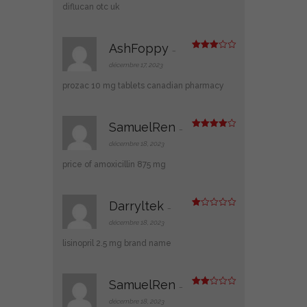
1
diflucan otc uk
s
ur
5
AshFoppy
–
Note
3
sur 5
décembre 17, 2023
prozac 10 mg tablets canadian pharmacy
SamuelRen
–
Note
4
sur 5
décembre 18, 2023
price of amoxicillin 875 mg
Darryltek
–
N
ot
décembre 18, 2023
e
1
lisinopril 2.5 mg brand name
s
ur
5
SamuelRen
–
Note
2
décembre 18, 2023