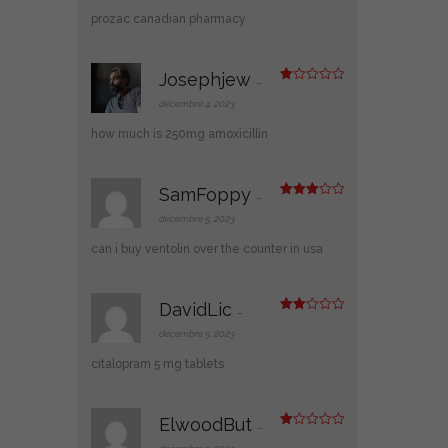
prozac canadian pharmacy
Josephjew
–
N
ot
décembre 4, 2023
e
1
how much is 250mg amoxicillin
s
ur
5
SamFoppy
–
Note
3
sur 5
décembre 5, 2023
can i buy ventolin over the counter in usa
DavidLic
–
Note
2
décembre 5, 2023
sur
5
citalopram 5 mg tablets
ElwoodBut
–
N
ot