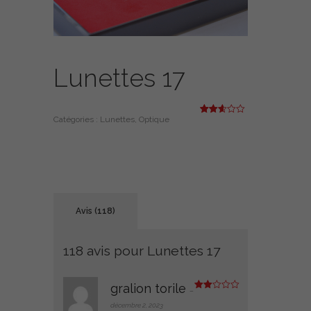
Lunettes 17
Catégories :
Lunettes
,
Optique
Noté
118
2.61
sur
5
basé
sur
notatio
ns
client
Avis (118)
118 avis pour
Lunettes 17
gralion torile
–
Note
2
décembre 2, 2023