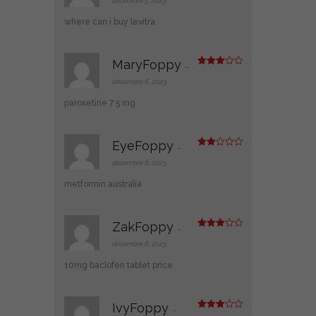
décembre 5, 2023
e
1
where can i buy levitra
s
ur
5
MaryFoppy
–
Note
3
sur 5
décembre 6, 2023
paroxetine 7 5 mg
EyeFoppy
–
Note
2
décembre 6, 2023
sur
5
metformin australia
ZakFoppy
–
Note
3
sur 5
décembre 6, 2023
10mg baclofen tablet price
IvyFoppy
–
Note
3