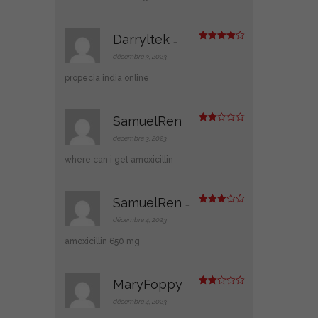
Darryltek
–
Note
4
sur 5
décembre 3, 2023
propecia india online
SamuelRen
–
Note
2
décembre 3, 2023
sur
5
where can i get amoxicillin
SamuelRen
–
Note
3
sur 5
décembre 4, 2023
amoxicillin 650 mg
MaryFoppy
–
Note
2
décembre 4, 2023
sur