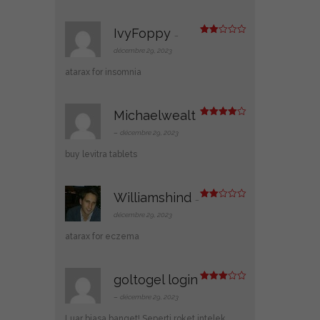
IvyFoppy
–
Note
2
décembre 29, 2023
sur
5
atarax for insomnia
Michaelwealt
Note
4
sur 5
–
décembre 29, 2023
buy levitra tablets
Williamshind
–
Note
2
décembre 29, 2023
sur
5
atarax for eczema
goltogel login
Note
3
sur 5
–
décembre 29, 2023
Luar biasa banget! Seperti roket intelek