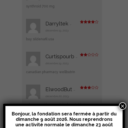
sur
5
synthroid 700 mg
Darryltek
–
Note
4
sur 5
décembre 19, 2023
buy sildenafil usa
Curtispourb
–
Note
2
décembre 19, 2023
sur
5
canadian pharmacy wellbutrin
ElwoodBut
–
Note
3
sur 5
décembre 20, 2023
×
where can i buy prednisolone tablets
Bonjour, la fondation sera fermée à partir du
dimanche 9 août 2026. Nous reprendrons
ivermectin
une activité normale le
dimanche 23 août
Note