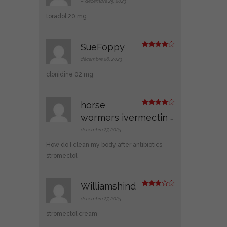
ot
–
décembre 25, 2023
e
1
toradol 20 mg
s
ur
5
SueFoppy
–
Note
4
sur 5
décembre 26, 2023
clonidine 02 mg
horse
Note
4
wormers ivermectin
sur 5
–
décembre 27, 2023
How do I clean my body after antibiotics
stromectol
Williamshind
–
Note
3
sur 5
décembre 27, 2023
stromectol cream