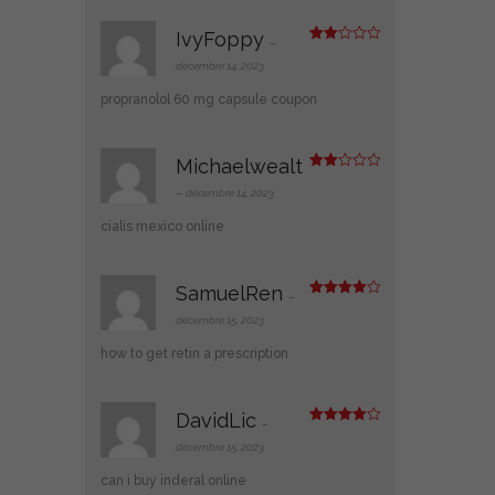
IvyFoppy
–
Note
2
décembre 14, 2023
sur
5
propranolol 60 mg capsule coupon
Michaelwealt
Note
2
–
décembre 14, 2023
sur
5
cialis mexico online
SamuelRen
–
Note
4
sur 5
décembre 15, 2023
how to get retin a prescription
DavidLic
–
Note
4
sur 5
décembre 15, 2023
can i buy inderal online