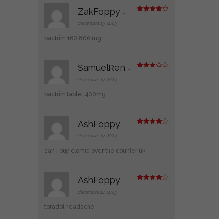
ZakFoppy
–
Note
4
sur 5
décembre 13, 2023
bactrim 160 800 mg
SamuelRen
–
Note
3
sur 5
décembre 13, 2023
bactrim tablet 400mg
AshFoppy
–
Note
4
sur 5
décembre 13, 2023
can i buy clomid over the counter uk
AshFoppy
–
Note
4
sur 5
décembre 14, 2023
toradol headache