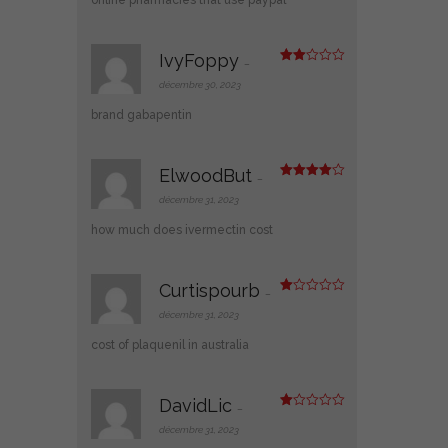
s
ur
5
IvyFoppy
–
Note
2
décembre 30, 2023
sur
5
brand gabapentin
ElwoodBut
–
Note
4
sur 5
décembre 31, 2023
how much does ivermectin cost
Curtispourb
–
N
ot
décembre 31, 2023
e
1
cost of plaquenil in australia
s
ur
5
DavidLic
–
N
ot
décembre 31, 2023
e