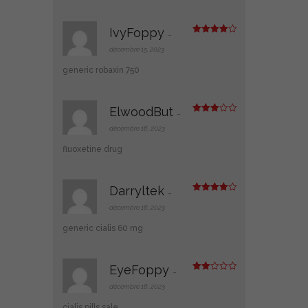
IvyFoppy
–
Note
4
sur 5
décembre 15, 2023
generic robaxin 750
ElwoodBut
–
Note
3
sur 5
décembre 16, 2023
fluoxetine drug
Darryltek
–
Note
4
sur 5
décembre 16, 2023
generic cialis 60 mg
EyeFoppy
–
Note
2
décembre 16, 2023
sur
5
cialis pills sale