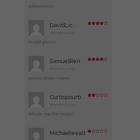
e
1
gabapentin 13
s
ur
5
DavidLic
–
Note
4
sur 5
décembre 25, 2023
toradol generic
SamuelRen
–
Note
4
sur 5
décembre 25, 2023
generic prozac coupon
Curtispourb
–
Note
2
décembre 25, 2023
sur
5
diflucan over the counter
Michaelwealt
N