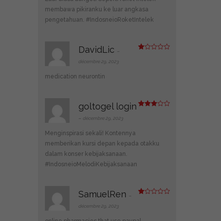
membawa pikiranku ke luar angkasa
pengetahuan. #IndosneioRoketIntelek
DavidLic
–
N
ot
décembre 29, 2023
e
1
medication neurontin
s
ur
5
goltogel login
Note
3
sur 5
–
décembre 29, 2023
Menginspirasi sekali! Kontennya
memberikan kursi depan kepada otakku
dalam konser kebijaksanaan.
#IndosneioMelodiKebijaksanaan
SamuelRen
–
N
ot
décembre 29, 2023
e
1
online pharmacies that use paypal