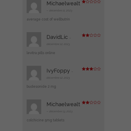
Michaelwealt
N
ot
–
décembre 11, 2023
e
1
average cost of wellbutrin
s
ur
5
DavidLic
–
Note
2
décembre 12, 2023
sur
5
levitra pills online
IvyFoppy
–
Note
3
sur 5
décembre 12, 2023
budesonide 2 mg
Michaelwealt
Note
2
–
décembre 13, 2023
sur
5
colchicine 5mg tablets