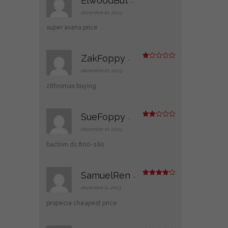
ElwoodBut
–
Note
4
sur 5
décembre 10, 2023
super avana price
ZakFoppy
–
N
ot
décembre 10, 2023
e
1
zithromax buying
s
ur
5
SueFoppy
–
Note
2
décembre 10, 2023
sur
5
bactrim ds 800-160
SamuelRen
–
Note
4
sur 5
décembre 11, 2023
propecia cheapest price