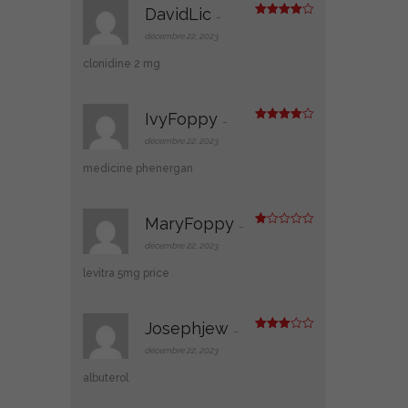
DavidLic
–
Note
4
sur 5
décembre 22, 2023
clonidine 2 mg
IvyFoppy
–
Note
4
sur 5
décembre 22, 2023
medicine phenergan
MaryFoppy
–
N
ot
décembre 22, 2023
e
1
levitra 5mg price
s
ur
5
Josephjew
–
Note
3
sur 5
décembre 22, 2023
albuterol