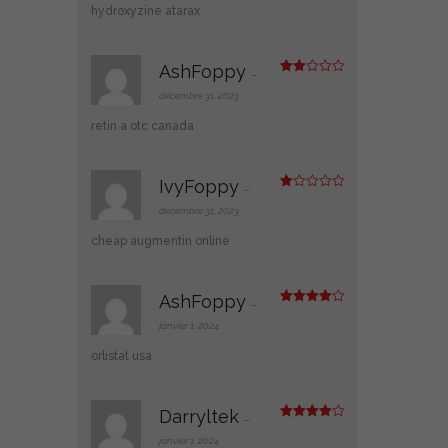
1
hydroxyzine atarax
s
ur
5
AshFoppy
–
Note
2
décembre 31, 2023
sur
5
retin a otc canada
IvyFoppy
–
N
ot
décembre 31, 2023
e
1
cheap augmentin online
s
ur
5
AshFoppy
–
Note
4
sur 5
janvier 1, 2024
orlistat usa
Darryltek
–
Note
4
sur 5
janvier 1, 2024