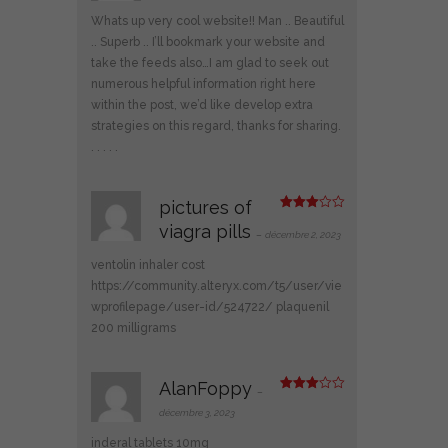
sur
5
Whats up very cool website!! Man .. Beautiful
.. Superb .. I’ll bookmark your website and
take the feeds also…I am glad to seek out
numerous helpful information right here
within the post, we’d like develop extra
strategies on this regard, thanks for sharing.
. . . . .
pictures of
Note
3
viagra pills
sur 5
–
décembre 2, 2023
ventolin inhaler cost
https://community.alteryx.com/t5/user/vie
wprofilepage/user-id/524722/
plaquenil
200 milligrams
AlanFoppy
–
Note
3
sur 5
décembre 3, 2023
inderal tablets 10mg