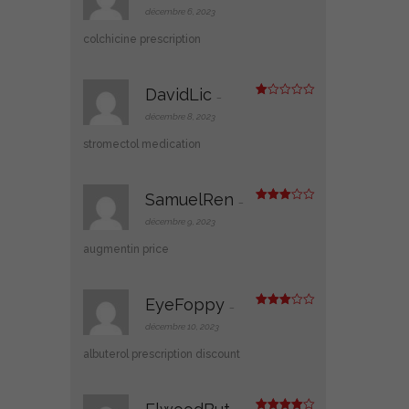
sur 5
décembre 6, 2023
colchicine prescription
DavidLic
–
N
ot
décembre 8, 2023
e
1
stromectol medication
s
ur
5
SamuelRen
–
Note
3
sur 5
décembre 9, 2023
augmentin price
EyeFoppy
–
Note
3
sur 5
décembre 10, 2023
albuterol prescription discount