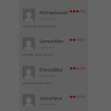
ur
5
Michaelwealt
Note
3
sur 5
–
janvier 9, 2024
augmentin 875 generic
SamuelRen
–
Note
2
janvier 9, 2024
sur
5
ventolin price canada
ElwoodBut
–
Note
2
janvier 9, 2024
sur
5
paroxetine tab 40mg
Josephjew
–
Note
2
janvier 10, 2024
sur
5