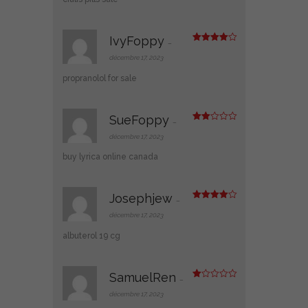
IvyFoppy
–
Note
4
sur 5
décembre 17, 2023
propranolol for sale
SueFoppy
–
Note
2
décembre 17, 2023
sur
5
buy lyrica online canada
Josephjew
–
Note
4
sur 5
décembre 17, 2023
albuterol 19 cg
SamuelRen
–
N
ot
décembre 17, 2023
e