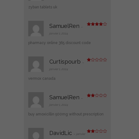
zyban tablets uk
SamuelRen
–
Note
4
sur 5
janvier 1, 2024
pharmacy online 365 discount code
Curtispourb
–
N
ot
janvier 1, 2024
e
1
vermox canada
s
ur
5
SamuelRen
–
Note
2
janvier 1, 2024
sur
5
buy amoxicillin 500mg without prescription
DavidLic
–
janvier
Note