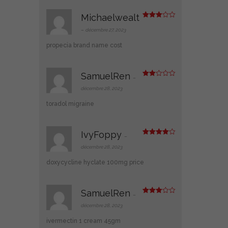
Michaelwealt
Note
3
sur 5
–
décembre 27, 2023
propecia brand name cost
SamuelRen
–
Note
2
décembre 28, 2023
sur
5
toradol migraine
IvyFoppy
–
Note
4
sur 5
décembre 28, 2023
doxycycline hyclate 100mg price
SamuelRen
–
Note
3
sur 5
décembre 28, 2023
ivermectin 1 cream 45gm