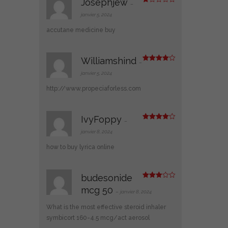
Josephjew
–
N
ot
janvier 5, 2024
e
1
accutane medicine buy
s
ur
5
Williamshind
–
Note
4
sur 5
janvier 5, 2024
http://www.propeciaforless.com
IvyFoppy
–
Note
4
sur 5
janvier 8, 2024
how to buy lyrica online
budesonide
Note
3
mcg 50
sur 5
–
janvier 8, 2024
What is the most effective steroid inhaler
symbicort 160-4.5 mcg/act aerosol