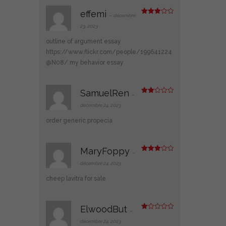
effemi
–
décembre
Note
3
sur 5
23, 2023
outline of argument essay
https://www.flickr.com/people/199641224
@N08/
my behavior essay
SamuelRen
–
Note
2
décembre 24, 2023
sur
5
order generic propecia
MaryFoppy
–
Note
3
sur 5
décembre 24, 2023
cheep lavitra for sale
ElwoodBut
–
N
ot
décembre 24, 2023