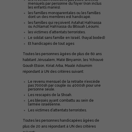
mensuels par personne du foyer (non inclus
les enfants mariés).
les familles monoparentales ou les familles
dont un des membres est handicapé.
les familles qui reçoivent Avtahat Hah’nassa
ou Achlamat Hah’nassa du Bitouah Léoumi.
les victimes d’attentats terroristes.
Le soldat sans famille en Israël. (hayal boded)
Et handicapés de tout ages
Toutes les personnes âgées de plus de 60 ans
habitant Jérusalem, Maté Binyamin, les Ychouvé
Goush Etsion, Kiriat Arba, Maalé Adoumim
répondant à UN des critères suivant:
Le revenu mensuel de la retraite n’excède
pas 7000sh par couple ou 4000sh pour une
personne seule.
Les rescapés de la Shoah.
Les blessés ayant combattu au sein de
l’armée israélienne.
Les victimes d’attentats terroristes.
Toutes les personnes handicapées âgées de
plus de 20 ans répondant à UN des critères