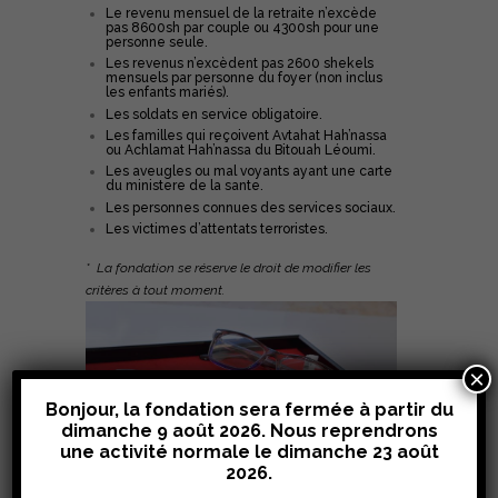
Le revenu mensuel de la retraite n’excède
pas 8600sh par couple ou 4300sh pour une
personne seule.
Les revenus n’excèdent pas 2600 shekels
mensuels par personne du foyer (non inclus
les enfants mariés).
Les soldats en service obligatoire.
Les familles qui reçoivent Avtahat Hah’nassa
ou Achlamat Hah’nassa du Bitouah Léoumi.
Les aveugles ou mal voyants ayant une carte
du ministere de la sante.
Les personnes connues des services sociaux.
Les victimes d’attentats terroristes.
* La fondation se réserve le droit de modifier les
critères à tout moment.
×
Bonjour, la fondation sera fermée à partir du
dimanche 9 août 2026. Nous reprendrons
une activité normale le
dimanche 23 août
Pour bénéficier de lunettes
2026
.