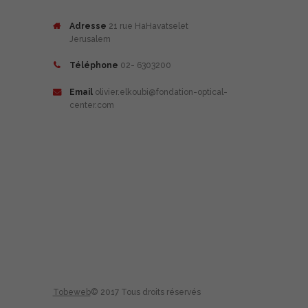
Adresse
21 rue HaHavatselet
Jerusalem
Téléphone
02- 6303200
Email
olivier.elkoubi@fondation-optical-
center.com
Tobeweb
© 2017 Tous droits réservés