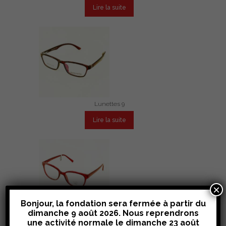
2.46
Lire la suite
sur
5
Lunettes 9
Lire la suite
×
Bonjour, la fondation sera fermée à partir du
dimanche 9 août 2026. Nous reprendrons
Lunettes 5
une activité normale le
dimanche 23 août