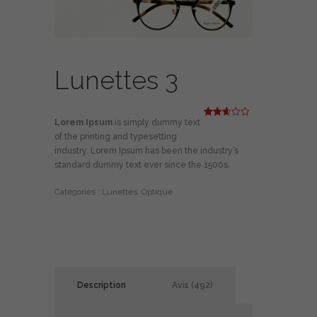
Lunettes 3
Lorem Ipsum
is simply dummy text
Noté
492
2.61
of the printing and typesetting
sur
5
industry. Lorem Ipsum has been the industry’s
basé
standard dummy text ever since the 1500s,
sur
notatio
ns
Catégories :
Lunettes
,
Optique
client
Description
Avis (492)