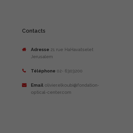
Contacts
Adresse
21 rue HaHavatselet
Jerusalem
Téléphone
02- 6303200
Email
olivier.elkoubi@fondation-
optical-center.com