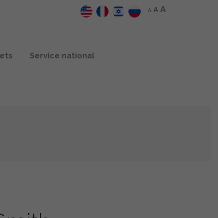
A
A
A
jets
Service national