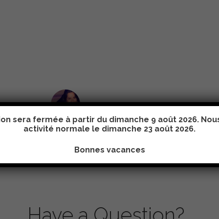
Faire son Shirout Leoumi à la fondation...
Levana Chekroun
Bat Shirout
tion sera fermée à partir du dimanche 9 août 2026. No
activité normale le
dimanche 23 août 2026
.
Bonnes vacances
Have a Question?