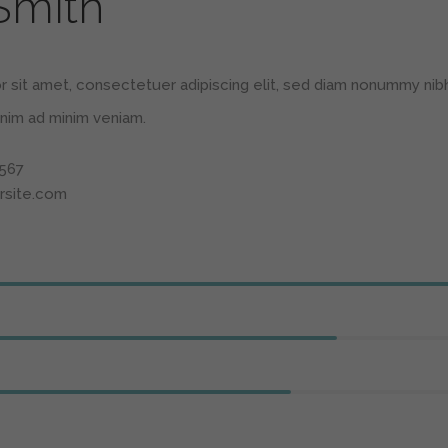
Smith
 sit amet, consectetuer adipiscing elit, sed diam nonummy nib
enim ad minim veniam.
4567
rsite.com