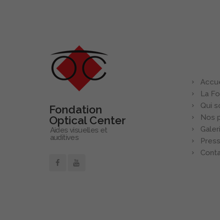
En sav
Accue
La Fo
Qui 
Fondation
Nos p
Optical Center
Galer
Aides visuelles et
auditives
Pres
Cont