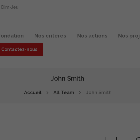
0 Dim-Jeu
Fondation
Nos critères
Nos actions
Nos pro
Contactez-nous
John Smith
Accueil
All Team
John Smith