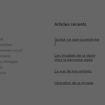
oir plus…
Articles récents
il
Qu'est-ce que la presbytie
?
ndation
sommes-nous?
Les troubles de la vision
rojets
chez la personne âgée
ie d’images
se
La vue de nos enfants
acts
Opération de la myopie