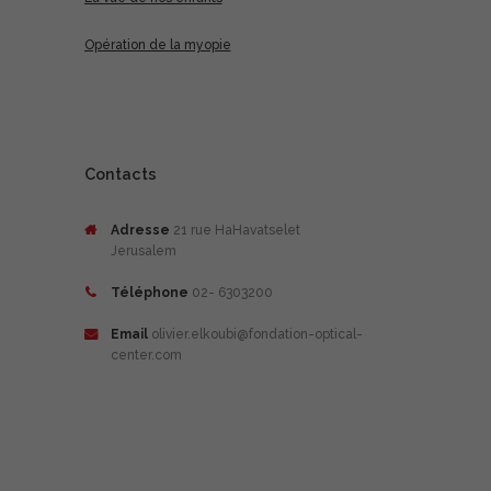
Opération de la myopie
Contacts
Adresse
21 rue HaHavatselet
Jerusalem
Téléphone
02- 6303200
Email
olivier.elkoubi@fondation-optical-
center.com