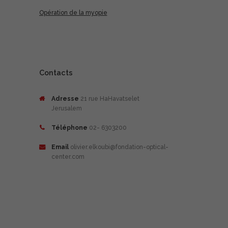
Opération de la myopie
Contacts
Adresse
21 rue HaHavatselet
Jerusalem
Téléphone
02- 6303200
Email
olivier.elkoubi@fondation-optical-
center.com