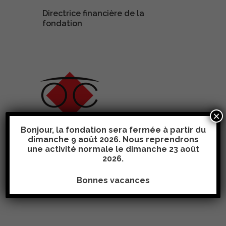
Directrice financière de la
fondation
×
Bonjour, la fondation sera fermée à partir du
Fondation Optical
dimanche 9 août 2026. Nous reprendrons
Center
une activité normale le
dimanche 23 août
Aides visuelles et auditives
2026
.
Bonnes vacances