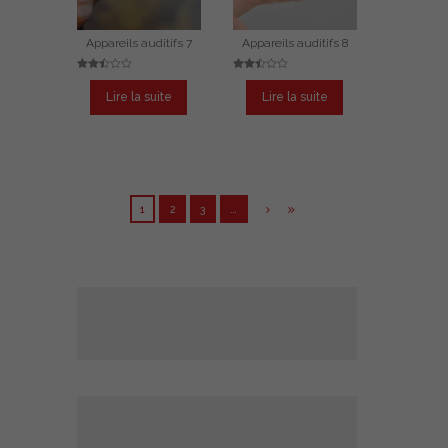
Appareils auditifs 7
Appareils auditifs 8
Note
Note
2.50
2.49
Lire la suite
Lire la suite
sur
sur
5
5
1
2
3
…