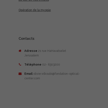
Opération de la myopie
Contacts
Adresse
21 rue HaHavatselet
Jerusalem
Téléphone
02- 6303200
Email
olivier.elkoubi@fondation-optical-
center.com