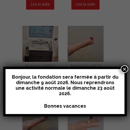
2.54
4.00
Lire la suite
Lire la suite
sur
sur 5
5
Appareils auditifs 5
Appareils auditifs 6
×
Note
Note
Bonjour, la fondation sera fermée à partir du
2.43
2.47
Lire la suite
Lire la suite
dimanche 9 août 2026. Nous reprendrons
sur
sur
5
5
une activité normale le
dimanche 23 août
2026
.
Bonnes vacances