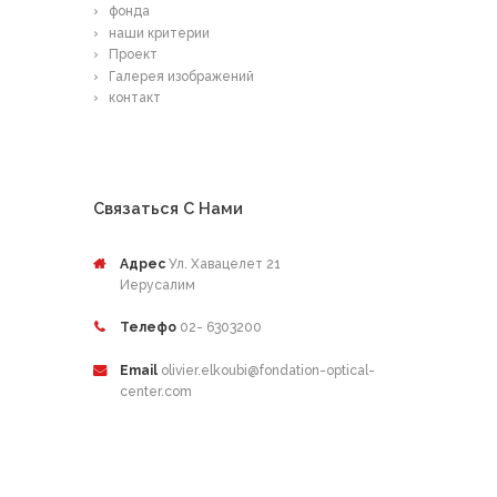
фонда
наши критерии
Проект
Галерея изображений
контакт
Связаться С Нами
Адрес
Ул. Хавацелет 21
Иерусалим
Телефо
02- 6303200
Email
olivier.elkoubi@fondation-optical-
center.com