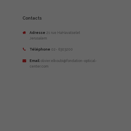
Contacts
Adresse
21 rue HaHavatselet
Jerusalem
Téléphone
02- 6303200
Email
olivier.elkoubi@fondation-optical-
center.com