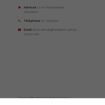
Adresse
21 rue HaHavatselet
Jerusalem
Téléphone
02- 6303200
Email
olivier.elkoubi@fondation-optical-
center.com
Tobeweb
© 2017 Tous droits réservés