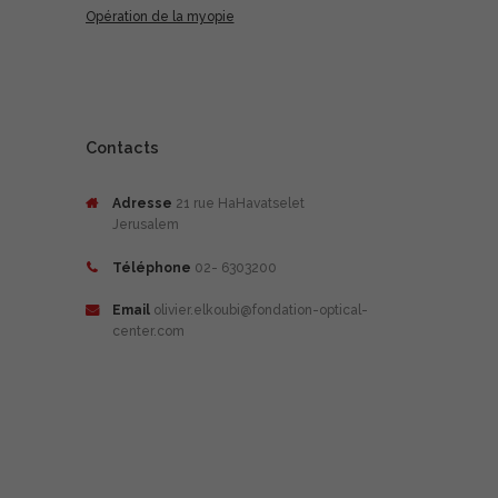
Opération de la myopie
Contacts
Adresse
21 rue HaHavatselet
Jerusalem
Téléphone
02- 6303200
Email
olivier.elkoubi@fondation-optical-
center.com