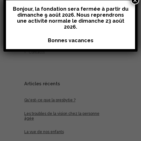
×
Bonjour, la fondation sera fermée à partir du
dimanche 9 août 2026. Nous reprendrons
Accueil
une activité normale le
dimanche 23 août
La Fondation
2026
.
Qui sommes-nous?
Nos projets
Bonnes vacances
Galerie d’images
Presse
Contacts
Articles récents
Qu'est-ce que la presbytie ?
Les troubles de la vision chez la personne
âgée
La vue de nos enfants