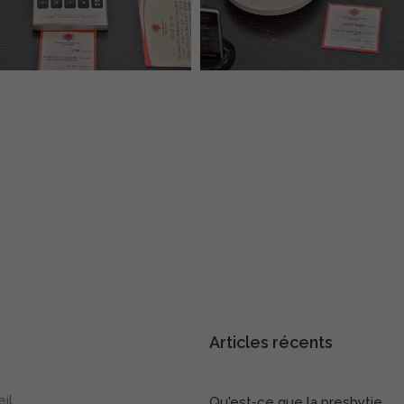
oir plus…
Articles récents
il
Qu'est-ce que la presbytie