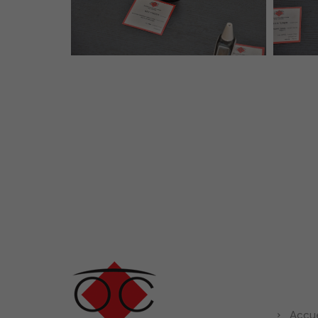
En sav
Accue