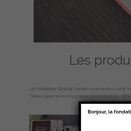
Les produi
La Fondation Optical Center vous invite à venir t
Télescopes et microscopes personnalisés, diffé
Bonjour, la fonda