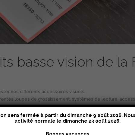
ts basse vision de la
ester nos différents accessoires visuels.
rentes loupes de grossissement, systèmes de lecture, accesso
tion sera fermée à partir du dimanche 9 août 2026. No
activité normale le
dimanche 23 août 2026
.
Bonnes vacances