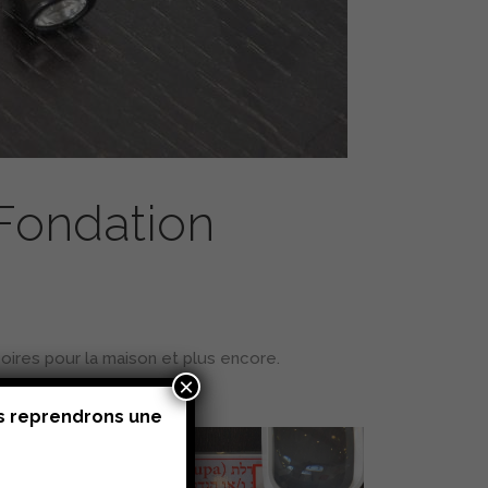
 Fondation
ires pour la maison et plus encore.
×
us reprendrons une