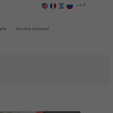
A
A
A
jets
Service national