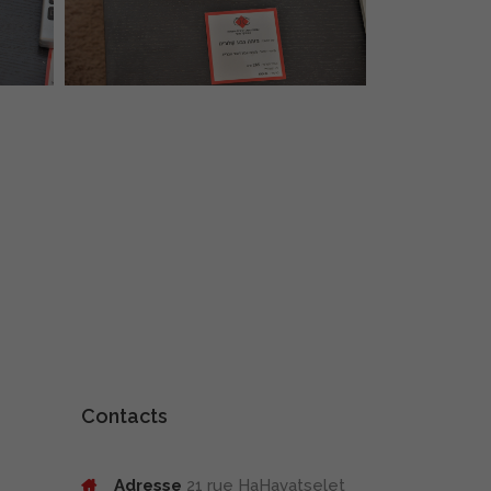
Contacts
Adresse
21 rue HaHavatselet