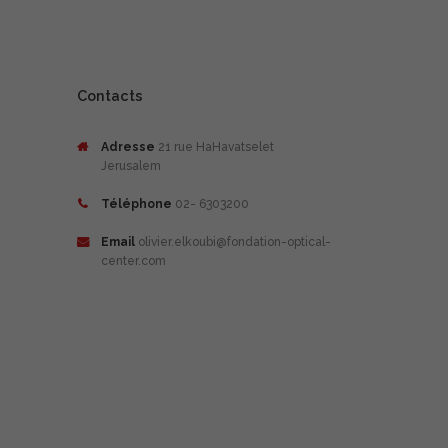
Contacts
Adresse
21 rue HaHavatselet
Jerusalem
Téléphone
02- 6303200
Email
olivier.elkoubi@fondation-optical-
center.com