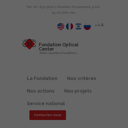
Tel: 02- 6303200 | Horaires d'ouverture 9.00-
19.00 Dim-Jeu
A
A
A
Fondation Optical
Center
Aides visuelles et auditives
La Fondation
Nos critères
Nos actions
Nos projets
Service national
Contactez-nous