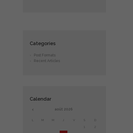
Categories
Post Formats
Recent Articles
Calendar
août
2026
L
M
M
J
V
S
D
1
2