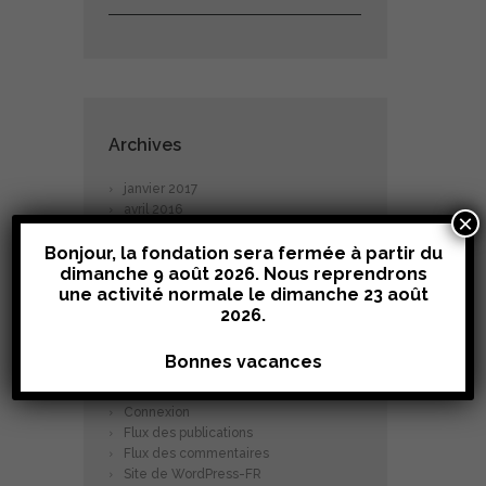
Archives
janvier
2017
avril
2016
×
janvier
2016
Bonjour, la fondation sera fermée à partir du
dimanche 9 août 2026. Nous reprendrons
une activité normale le
dimanche 23 août
2026
.
Bonnes vacances
Meta
Connexion
Flux des publications
Flux des commentaires
Site de WordPress-FR