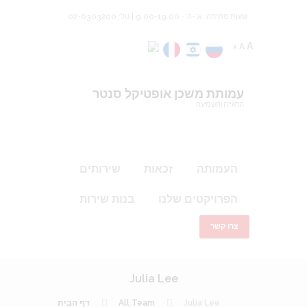
שעות פתיחה: א'-ה'- 9.00-19.00 | טל: 02-6303200
A
A
A
עמותת משכן אופטיקל סנטר
הראייה והשמיעה
העמותה
זכאות
שירותים
הפרויקטים שלנו
בנות שירות
צרו קשר
Julia Lee
דף הבית
All Team
Julia Lee