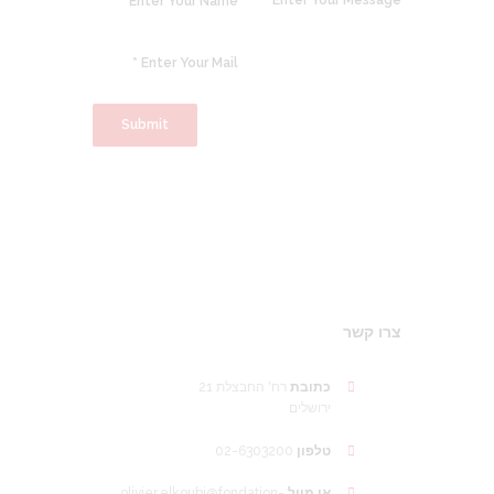
Submit
צרו קשר
כתובת
רח' החבצלת 21
ירושלים
02-6303200
טלפון
olivier.elkoubi@fondation-
אי מייל