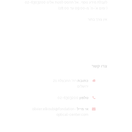
לקבלת מידע נוסף , אל תהסס לפנות אלינו 02-6303200
( ימים א’-ה’ מ-09:00 עד 18:00)
אין צורך בתור
צרו קשר
כתובת
רח' החבצלת 21
ירושלים
טלפון
02-6303200
אי מייל
olivier.elkoubi@fondation-
optical-center.com