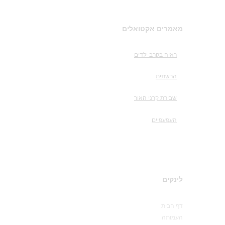
מאמרים אקטואלים
ראיה בקרב ילדים
הרשתית
שבירת קרני האור
העפעפיים
לינקים
דף הבית
העמותה